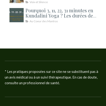
Voix et Silence
Pourquoi 3, 11, 22, 31 minutes en
Kundalini Yoga ? Les durées de
méditation expliquées
Au Coeur des Mantras
* Les pratiques proposées sur ce site ne se substituent pas à
un avis médical ou à un suivi thérapeutique. En cas de doute,
consulte un professionnel de santé.