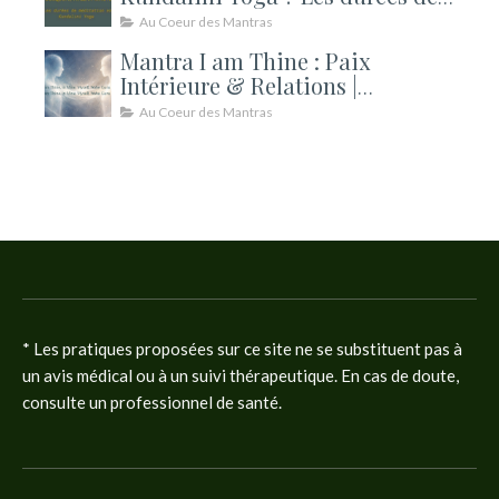
méditation expliquées
Au Coeur des Mantras
Mantra I am Thine : Paix
Intérieure & Relations |
Kundalini
Au Coeur des Mantras
* Les pratiques proposées sur ce site ne se substituent pas à
un avis médical ou à un suivi thérapeutique. En cas de doute,
consulte un professionnel de santé.