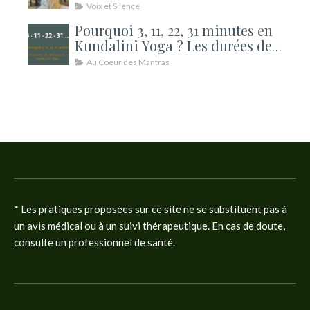
Voix et Silence
Pourquoi 3, 11, 22, 31 minutes en
Kundalini Yoga ? Les durées de
méditation expliquées
Au Coeur des Mantras
* Les pratiques proposées sur ce site ne se substituent pas à
un avis médical ou à un suivi thérapeutique. En cas de doute,
consulte un professionnel de santé.