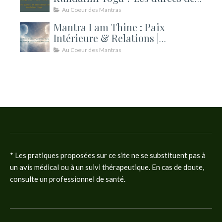
méditation expliquées
Au Coeur des Mantras
Mantra I am Thine : Paix
Intérieure & Relations |
Kundalini
Au Coeur des Mantras
* Les pratiques proposées sur ce site ne se substituent pas à
un avis médical ou à un suivi thérapeutique. En cas de doute,
consulte un professionnel de santé.