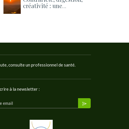
créativité : une
pratique pour apaiser
et un atelier pour
ouvrir la rentrée
oute, consulte un professionnel de santé.
crire à la newsletter :
e email