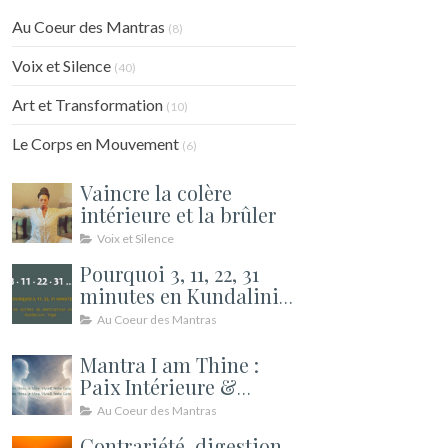
Au Coeur des Mantras
(8)
Voix et Silence
(40)
Art et Transformation
(10)
Le Corps en Mouvement
(6)
Vaincre la colère
intérieure et la brûler
Voix et Silence
Pourquoi 3, 11, 22, 31
minutes en Kundalini
Yoga ? Les durées de
Au Coeur des Mantras
méditation expliquées
Mantra I am Thine :
Paix Intérieure &
Relations | Kundalini
Au Coeur des Mantras
Contrariété, digestion,