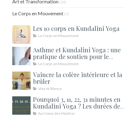
Art et Transformation
(10)
Le Corps en Mouvement
(7)
Les 10 corps en Kundalini Yoga
Le Corps en Mouvement
Asthme et Kundalini Yoga : une
pratique de soutien pour le
souffle
Le Corps en Mouvement
Vaincre la colère intérieure et la
brûler
Voix et Silence
Pourquoi 3, 11, 22, 31 minutes en
Kundalini Yoga ? Les durées de
méditation expliquées
Au Coeur des Mantras