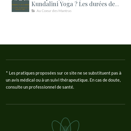
Kundalini Yoga ? Les durées de
méditation expliquées
Au Coeur des Mantras
* Les pratiques proposées sur ce site ne se substituent pas à
un avis médical ou à un suivi thérapeutique. En cas de doute,
consulte un professionnel de santé.