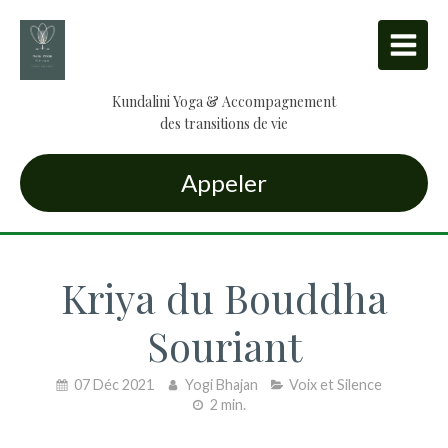
Kundalini Yoga & Accompagnement
des transitions de vie
Appeler
Kriya du Bouddha
Souriant
07 Déc 2021
Yogi Bhajan
Voix et Silence
2 min.