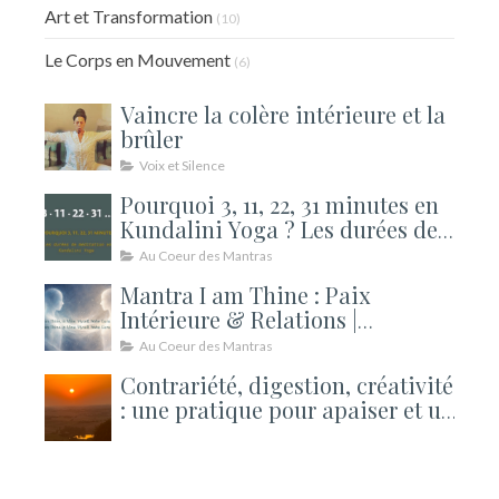
Art et Transformation
(10)
Le Corps en Mouvement
(6)
Vaincre la colère intérieure et la
brûler
Voix et Silence
Pourquoi 3, 11, 22, 31 minutes en
Kundalini Yoga ? Les durées de
méditation expliquées
Au Coeur des Mantras
Mantra I am Thine : Paix
Intérieure & Relations |
Kundalini
Au Coeur des Mantras
Contrariété, digestion, créativité
: une pratique pour apaiser et un
atelier pour ouvrir la rentrée