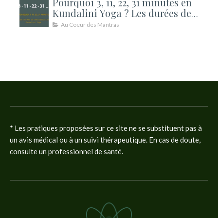
Pourquoi 3, 11, 22, 31 minutes en
Kundalini Yoga ? Les durées de
méditation expliquées
Au Coeur des Mantras
* Les pratiques proposées sur ce site ne se substituent pas à
un avis médical ou à un suivi thérapeutique. En cas de doute,
consulte un professionnel de santé.