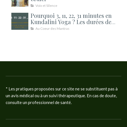
Voix et Silence
Pourquoi 3, 11, 22, 31 minutes en
Kundalini Yoga ? Les durées de
méditation expliquées
Au Coeur des Mantras
* Les pratiques proposées sur ce site ne se substituent pas à
un avis médical ou à un suivi thérapeutique. En cas de doute,
consulte un professionnel de santé.