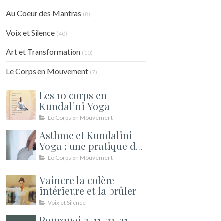
Au Coeur des Mantras
(8)
Voix et Silence
(40)
Art et Transformation
(10)
Le Corps en Mouvement
(7)
Les 10 corps en
Kundalini Yoga
Le Corps en Mouvement
Asthme et Kundalini
Yoga : une pratique de
soutien pour le souffle
Le Corps en Mouvement
Vaincre la colère
intérieure et la brûler
Voix et Silence
Pourquoi 3, 11, 22, 31