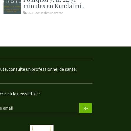
minutes en Kundalini
Yoga ? Les durées de
Au Coeur des Mantras
méditation expliquées
oute, consulte un professionnel de santé.
crire à la newsletter :
e email