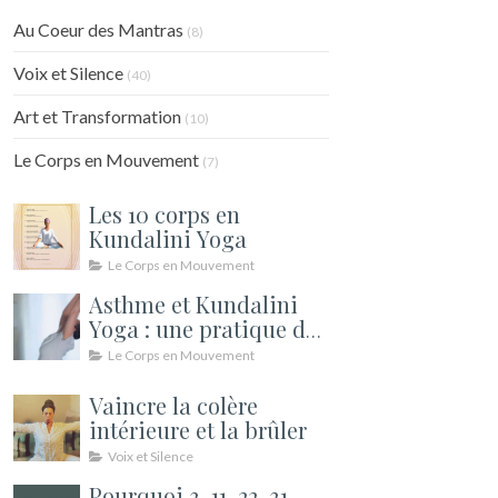
Au Coeur des Mantras
(8)
Voix et Silence
(40)
Art et Transformation
(10)
Le Corps en Mouvement
(7)
Les 10 corps en
Kundalini Yoga
Le Corps en Mouvement
Asthme et Kundalini
Yoga : une pratique de
soutien pour le souffle
Le Corps en Mouvement
Vaincre la colère
intérieure et la brûler
Voix et Silence
Pourquoi 3, 11, 22, 31