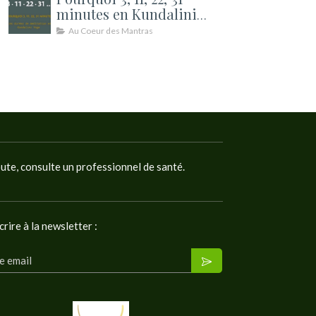
minutes en Kundalini
Yoga ? Les durées de
Au Coeur des Mantras
méditation expliquées
oute, consulte un professionnel de santé.
crire à la newsletter :
e email