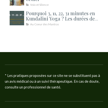
Voix et Silence
Pourquoi 3, 11, 22, 31 minutes en
Kundalini Yoga ? Les durées de
méditation expliquées
Au Coeur des Mantras
* Les pratiques proposées sur ce site ne se substituent pas à
un avis médical ou à un suivi thérapeutique. En cas de doute,
consulte un professionnel de santé.