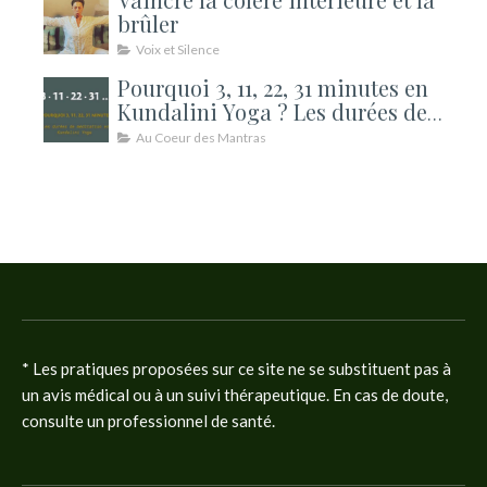
brûler
Voix et Silence
Pourquoi 3, 11, 22, 31 minutes en
Kundalini Yoga ? Les durées de
méditation expliquées
Au Coeur des Mantras
* Les pratiques proposées sur ce site ne se substituent pas à
un avis médical ou à un suivi thérapeutique. En cas de doute,
consulte un professionnel de santé.