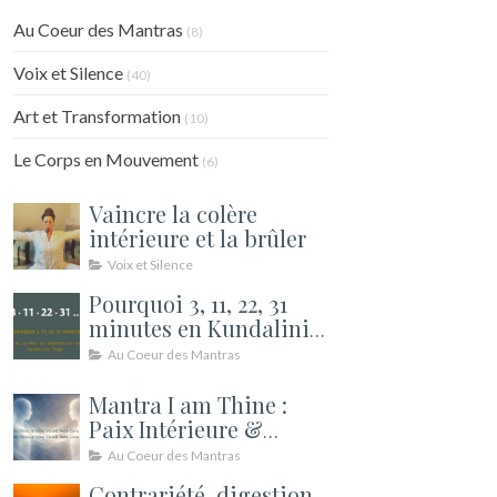
Au Coeur des Mantras
(8)
Voix et Silence
(40)
Art et Transformation
(10)
Le Corps en Mouvement
(6)
Vaincre la colère
intérieure et la brûler
Voix et Silence
Pourquoi 3, 11, 22, 31
minutes en Kundalini
Yoga ? Les durées de
Au Coeur des Mantras
méditation expliquées
Mantra I am Thine :
Paix Intérieure &
Relations | Kundalini
Au Coeur des Mantras
Contrariété, digestion,