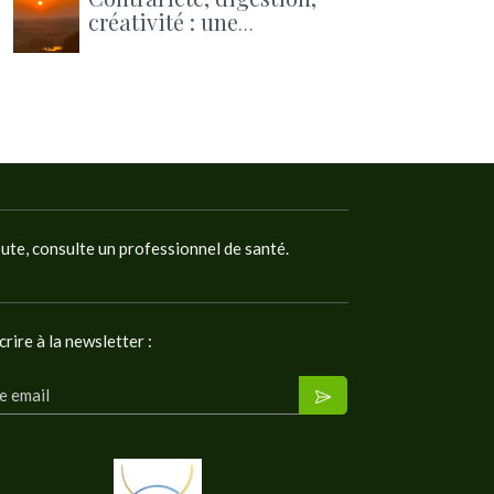
créativité : une
pratique pour apaiser
et un atelier pour
ouvrir la rentrée
oute, consulte un professionnel de santé.
crire à la newsletter :
e email