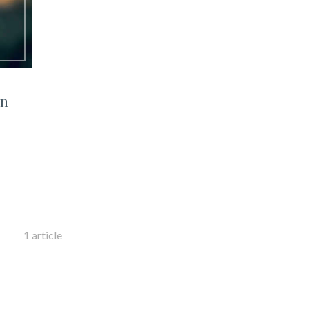
on
1 article