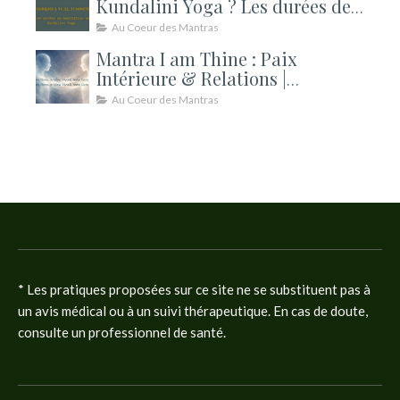
Kundalini Yoga ? Les durées de
méditation expliquées
Au Coeur des Mantras
Mantra I am Thine : Paix
Intérieure & Relations |
Kundalini
Au Coeur des Mantras
* Les pratiques proposées sur ce site ne se substituent pas à
un avis médical ou à un suivi thérapeutique. En cas de doute,
consulte un professionnel de santé.