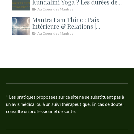
Kundalini Yoga ? Les durées de
méditation expliquées
Au Coeur des Mantras
Mantra I am Thine : Paix
Intérieure & Relations |
Kundalini
Au Coeur des Mantras
* Les pratiques proposées sur ce site ne se substituent pas à
un avis médical ou à un suivi thérapeutique. En cas de doute,
consulte un professionnel de santé.