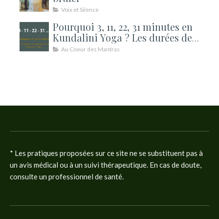
Voix et Silence
Pourquoi 3, 11, 22, 31 minutes en
Kundalini Yoga ? Les durées de
méditation expliquées
Au Coeur des Mantras
* Les pratiques proposées sur ce site ne se substituent pas à
un avis médical ou à un suivi thérapeutique. En cas de doute,
consulte un professionnel de santé.