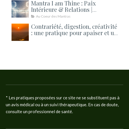
Mantra I am Thine : Paix
Intérieure & Relations |
Kundalini
Au Coeur des Mantras
Contrariété, digestion, créativité
: une pratique pour apaiser et un
atelier pour ouvrir la rentrée
* Les pratiques proposées sur ce site ne se substituent pas à
un avis médical ou à un suivi thérapeutique. En cas de doute,
consulte un professionnel de santé.