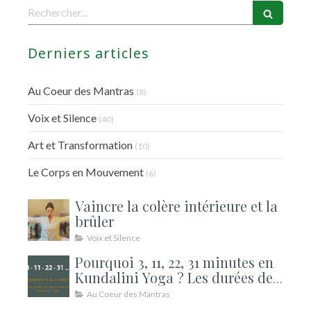
Rechercher
Derniers articles
Au Coeur des Mantras
(8)
Voix et Silence
(40)
Art et Transformation
(10)
Le Corps en Mouvement
(6)
Vaincre la colère intérieure et la
brûler
Voix et Silence
Pourquoi 3, 11, 22, 31 minutes en
Kundalini Yoga ? Les durées de
méditation expliquées
Au Coeur des Mantras