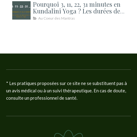
Pourquoi 3, 11, 22, 31 minutes en
Kundalini Yoga ? Les durées de
méditation expliquées
Au Coeur des Mantras
* Les pratiques proposées sur ce site ne se substituent pas à
un avis médical ou à un suivi thérapeutique. En cas de doute,
consulte un professionnel de santé.