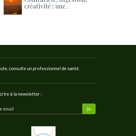
créativité : une
pratique pour apaiser
et un atelier pour
ouvrir la rentrée
oute, consulte un professionnel de santé.
crire à la newsletter :
e email