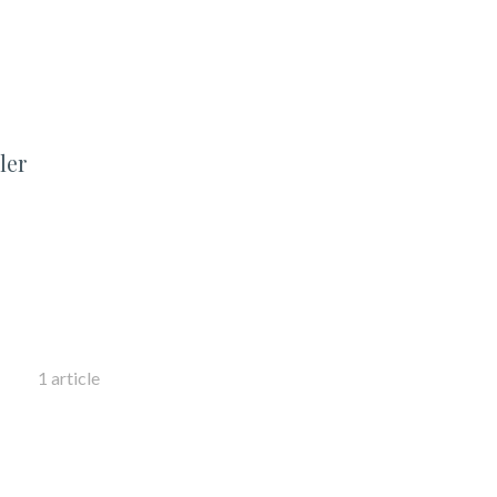
ler
1 article