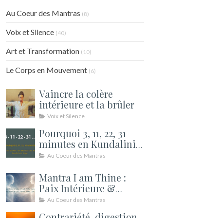
Au Coeur des Mantras
(8)
Voix et Silence
(40)
Art et Transformation
(10)
Le Corps en Mouvement
(6)
Vaincre la colère
intérieure et la brûler
Voix et Silence
Pourquoi 3, 11, 22, 31
minutes en Kundalini
Yoga ? Les durées de
Au Coeur des Mantras
méditation expliquées
Mantra I am Thine :
Paix Intérieure &
Relations | Kundalini
Au Coeur des Mantras
Contrariété, digestion,