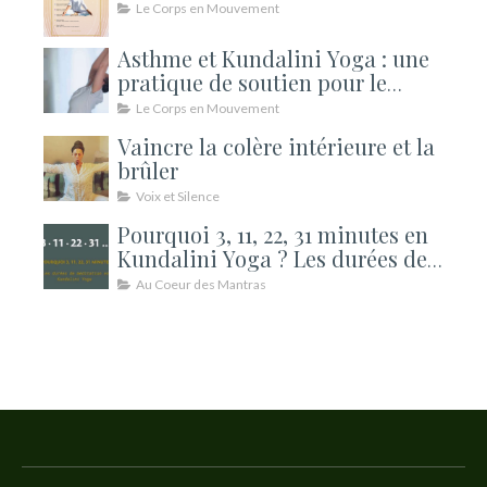
Le Corps en Mouvement
Asthme et Kundalini Yoga : une
pratique de soutien pour le
souffle
Le Corps en Mouvement
Vaincre la colère intérieure et la
brûler
Voix et Silence
Pourquoi 3, 11, 22, 31 minutes en
Kundalini Yoga ? Les durées de
méditation expliquées
Au Coeur des Mantras