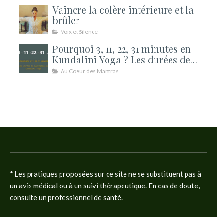
Vaincre la colère intérieure et la
brûler
Voix et Silence
Pourquoi 3, 11, 22, 31 minutes en
Kundalini Yoga ? Les durées de
méditation expliquées
Au Coeur des Mantras
* Les pratiques proposées sur ce site ne se substituent pas à
un avis médical ou à un suivi thérapeutique. En cas de doute,
consulte un professionnel de santé.