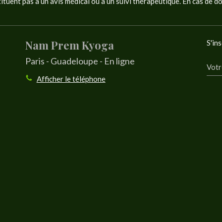
tituent pas à un avis médical ou à un suivi thérapeutique. En cas de d
Nam Prem Kyoga
S'ins
Paris - Guadeloupe - En ligne
Votr
Afficher le téléphone
rantissant la conformité avec les réglementations. Personnalisez vos préférences pour contrôler 