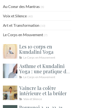
Au Coeur des Mantras
(8)
Voix et Silence
(40)
Art et Transformation
(10)
Le Corps en Mouvement
(7)
Les 10 corps en
Kundalini Yoga
Le Corps en Mouvement
Asthme et Kundalini
Yoga : une pratique de
soutien pour le souffle
Le Corps en Mouvement
Vaincre la colère
intérieure et la brûler
Voix et Silence
Pourquoi 3, 11, 22, 31