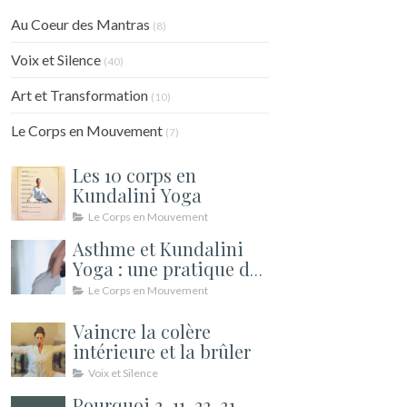
Au Coeur des Mantras
(8)
Voix et Silence
(40)
Art et Transformation
(10)
Le Corps en Mouvement
(7)
Les 10 corps en
Kundalini Yoga
Le Corps en Mouvement
Asthme et Kundalini
Yoga : une pratique de
soutien pour le souffle
Le Corps en Mouvement
Vaincre la colère
intérieure et la brûler
Voix et Silence
Pourquoi 3, 11, 22, 31