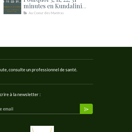
minutes en Kundalini
Yoga ? Les durées de
Au Coeur des Mantras
méditation expliquées
oute, consulte un professionnel de santé.
crire à la newsletter :
e email