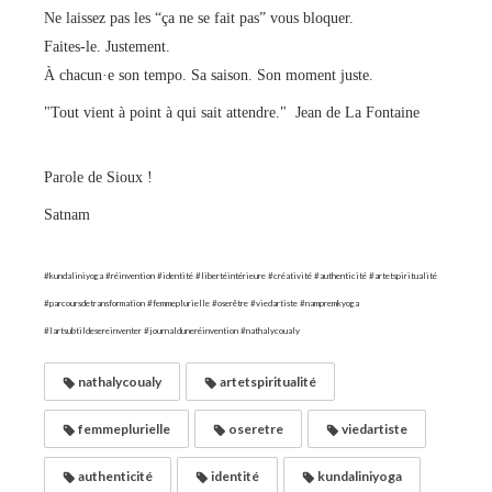
Ne laissez pas les “ça ne se fait pas” vous bloquer.
Faites-le. Justement.
À chacun·e son tempo. Sa saison. Son moment juste.
"Tout vient à point à qui sait attendre." Jean de La Fontaine
Parole de Sioux !
Satnam
#kundaliniyoga #réinvention #identité #libertéintérieure #créativité #authenticité #artetspiritualité
#parcoursdetransformation #femmeplurielle #oserêtre #viedartiste #nampremkyoga
#lartsubtildesereinventer #journalduneréinvention #nathalycoualy
nathalycoualy
artetspiritualité
femmeplurielle
oseretre
viedartiste
authenticité
identité
kundaliniyoga