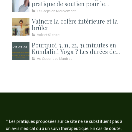
pratique de soutien pour le
souffle
Le Corps en Mouvement
Vaincre la colère intérieure et la
brûler
Voix et Silence
Pourquoi 3, 11, 22, 31 minutes en
Kundalini Yoga ? Les durées de
méditation expliquées
Au Coeur des Mantras
* Les pratiques proposées sur ce site ne se substituent pas à
un avis médical ou à un suivi thérapeutique. En cas de doute,