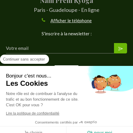
Nam Prem Kyoga
Paris - Guadeloupe - En ligne
Afficher le téléphone
S'inscrire à la newsletter :
Votre email
Continuer sans accepter
Bonjour c'est nous...
Les Cookies
Notre rôle est de contribuer à l'analyse du
© 2026 Nam Prem Kyoga · une branche de Wahé Création
trafic et au bon fonctionnement de ce site.
C'est OK pour vous ?
Plan du site
Lire la politique de confidentialité
Mentions légales
Consentements certifiés par
Je choisis
Ok pour moi