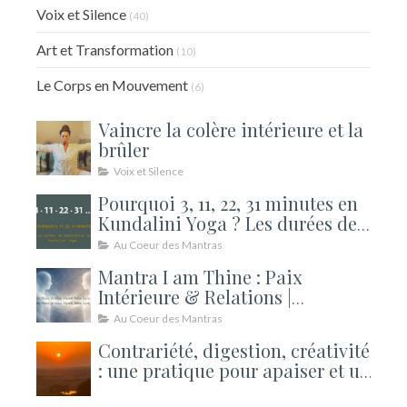
Voix et Silence
(40)
Art et Transformation
(10)
Le Corps en Mouvement
(6)
Vaincre la colère intérieure et la
brûler
Voix et Silence
Pourquoi 3, 11, 22, 31 minutes en
Kundalini Yoga ? Les durées de
méditation expliquées
Au Coeur des Mantras
Mantra I am Thine : Paix
Intérieure & Relations |
Kundalini
Au Coeur des Mantras
Contrariété, digestion, créativité
: une pratique pour apaiser et un
atelier pour ouvrir la rentrée